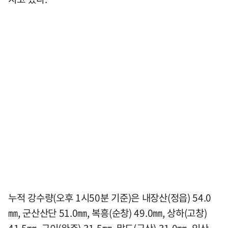
누적 강수량(오후 1시50분 기준)은 내장산(정읍) 54.0
㎜, 군산산단 51.0㎜, 복흥(순창) 49.0㎜, 상하(고창)
41.5㎜, 구이(완주) 31.5㎜, 말도(군산) 31.0㎜, 익산