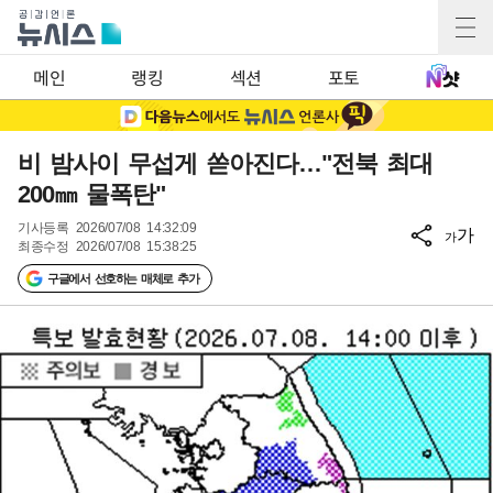
메인
랭킹
섹션
포토
비 밤사이 무섭게 쏟아진다…"전북 최대
200㎜ 물폭탄"
기사등록
2026/07/08 14:32:09
가
가
최종수정
2026/07/08 15:38:25
구글에서 선호하는 매체로 추가