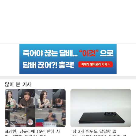
많이 본 기사
표창원, 남규리에 15년 만에 사
"창 3개 띄워도 답답함 없