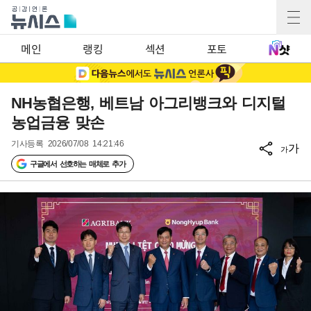
메인
랭킹
섹션
포토
NH농협은행, 베트남 아그리뱅크와 디지털
농업금융 맞손
기사등록
2026/07/08 14:21:46
가
가
구글에서 선호하는 매체로 추가