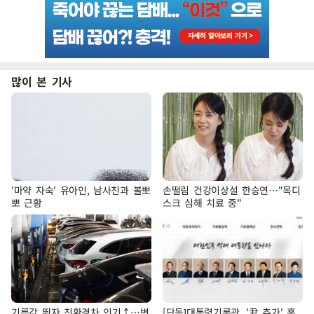
많이 본 기사
'마약 자숙' 유아인, 남사친과 볼뽀
손떨림 건강이상설 한승연…"목디
뽀 근황
스크 심해 치료 중"
기름값 뛰자 친환경차 인기↑…변
[단독]대통령기록관, '尹 추가' 홈