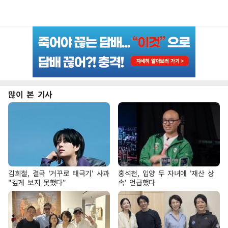
많이 본 기사
김희철, 결국 '거꾸로 태극기' 사과
홍석천, 입양 두 자녀에 '재산 상
"깊게 보지 못했다"
속' 언급했다