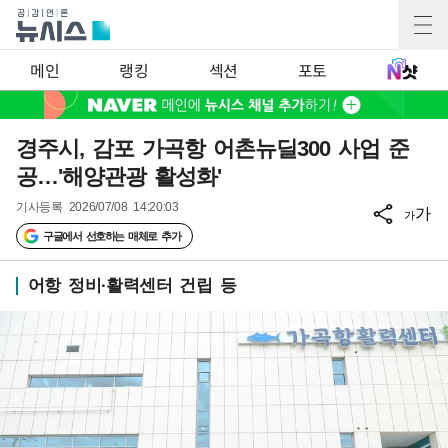
메인
랭킹
섹션
포토
경주시, 감포 가곡항 어촌뉴딜300 사업 준
공…'해양관광 활성화'
기사등록
2026/07/08 14:20:03
가
가
구글에서 선호하는 매체로 추가
어항 정비·활력센터 건립 등