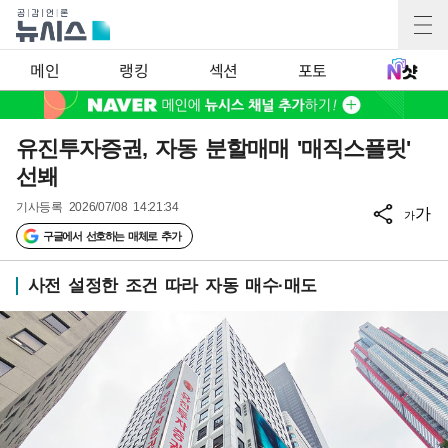
메인
랭킹
섹션
포토
유진투자증권, 자동 분할매매 '매직스플릿'
선봬
기사등록
2026/07/08 14:21:34
가
가
구글에서 선호하는 매체로 추가
사전 설정한 조건 따라 자동 매수·매도