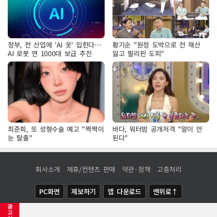
정부, 전 산업에 'AI 옷' 입힌다…
황기순 "원정 도박으로 전 재산
AI 로봇 연 1000대 보급 추진
잃고 필리핀 도피"
최준희, 또 성형수술 예고 "짝짝이
바다, 워터밤 공개저격 "말이 안
눈 탈출"
된다"
회사소개
제휴/컨텐츠 판매
약관·정책
고충처리
PC화면
제보하기
앱 다운로드
맨위로↑
광
COPYRIGHTⓒ
NEWSIS
ALL RIGHTS RESERVED.
고