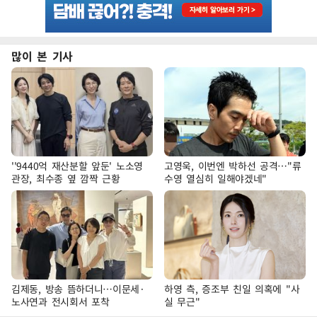
많이 본 기사
''9440억 재산분할 앞둔' 노소영
고영욱, 이번엔 박하선 공격…"류
관장, 최수종 옆 깜짝 근황
수영 열심히 일해야겠네"
김제동, 방송 뜸하더니…이문세·
하영 측, 증조부 친일 의혹에 "사
노사연과 전시회서 포착
실 무근"