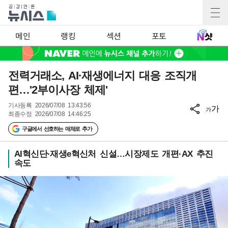
메인
랭킹
섹션
포토
전력거래소, AI·재생에너지 대응 조직개
편…'2부이사장 체제'
기사등록
2026/07/08 13:43:56
가
가
최종수정
2026/07/08 14:46:25
구글에서 선호하는 매체로 추가
AI혁신단·재생e혁신처 신설…시장제도 개편·AX 추진
속도