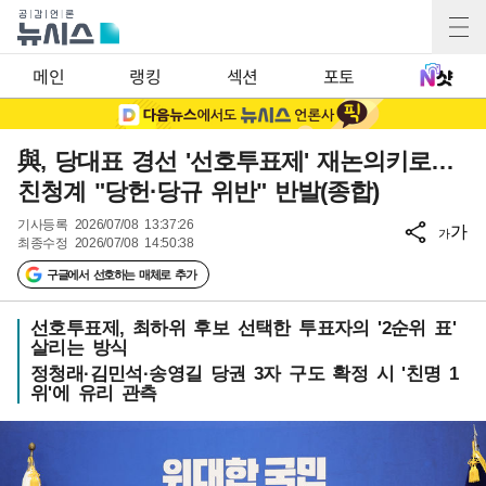
메인
랭킹
섹션
포토
與, 당대표 경선 '선호투표제' 재논의키로…
친청계 "당헌·당규 위반" 반발(종합)
기사등록
2026/07/08 13:37:26
가
가
최종수정
2026/07/08 14:50:38
구글에서 선호하는 매체로 추가
선호투표제, 최하위 후보 선택한 투표자의 '2순위 표'
살리는 방식
정청래·김민석·송영길 당권 3자 구도 확정 시 '친명 1
위'에 유리 관측