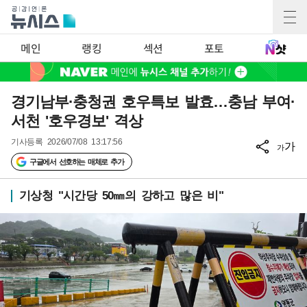
메인
랭킹
섹션
포토
경기남부·충청권 호우특보 발효…충남 부여·
서천 '호우경보' 격상
기사등록
2026/07/08 13:17:56
가
가
구글에서 선호하는 매체로 추가
기상청 "시간당 50㎜의 강하고 많은 비"