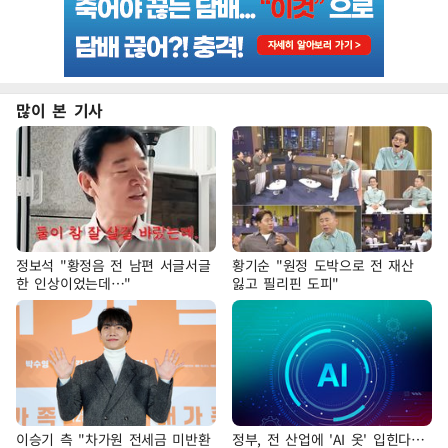
많이 본 기사
정보석 "황정음 전 남편 서글서글
황기순 "원정 도박으로 전 재산
한 인상이었는데…"
잃고 필리핀 도피"
이승기 측 "차가원 전세금 미반환
정부, 전 산업에 'AI 옷' 입힌다…