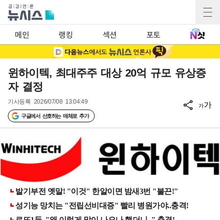
메인
랭킹
섹션
포토
윈하이텍, 최대주주 대상 20억 규모 유상증
자 결정
기사등록
2026/07/08 13:04:49
가
가
구글에서 선호하는 매체로 추가