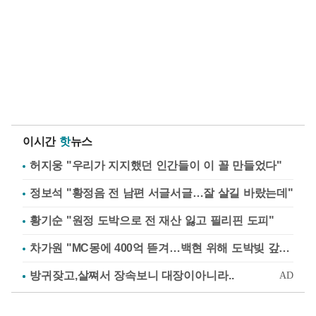
이시간
핫
뉴스
허지웅 "우리가 지지했던 인간들이 이 꼴 만들었다"
정보석 "황정음 전 남편 서글서글…잘 살길 바랐는데"
황기순 "원정 도박으로 전 재산 잃고 필리핀 도피"
차가원 "MC몽에 400억 뜯겨…백현 위해 도박빚 갚아줘"