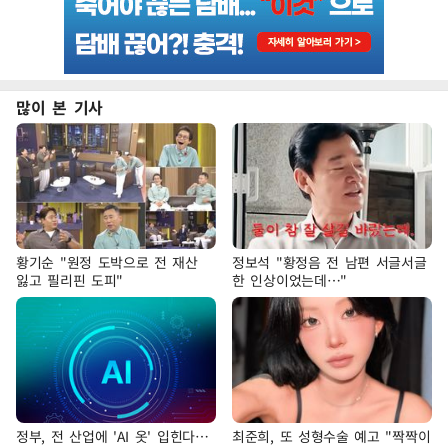
많이 본 기사
황기순 "원정 도박으로 전 재산
정보석 "황정음 전 남편 서글서글
잃고 필리핀 도피"
한 인상이었는데…"
정부, 전 산업에 'AI 옷' 입힌다…
최준희, 또 성형수술 예고 "짝짝이