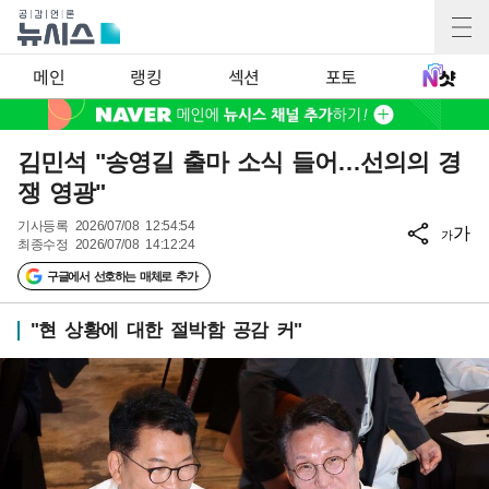
메인
랭킹
섹션
포토
김민석 "송영길 출마 소식 들어…선의의 경
쟁 영광"
기사등록
2026/07/08 12:54:54
가
가
최종수정
2026/07/08 14:12:24
구글에서 선호하는 매체로 추가
"현 상황에 대한 절박함 공감 커"