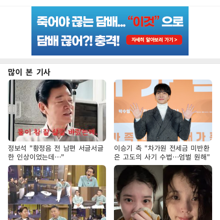
많이 본 기사
정보석 "황정음 전 남편 서글서글
이승기 측 "차가원 전세금 미반환
한 인상이었는데…"
은 고도의 사기 수법…엄벌 원해"