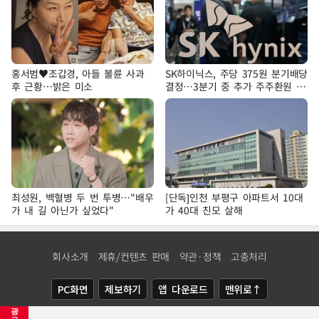
홍서범♥조갑경, 아들 불륜 사과
SK하이닉스, 주당 375원 분기배당
후 근황…밝은 미소
결정…3분기 중 추가 주주환원 발
표
최성원, 백혈병 두 번 투병…"배우
[단독]인천 부평구 아파트서 10대
가 내 길 아닌가 싶었다"
가 40대 친모 살해
회사소개
제휴/컨텐츠 판매
약관·정책
고충처리
PC화면
제보하기
앱 다운로드
맨위로↑
광
COPYRIGHTⓒ
NEWSIS
ALL RIGHTS RESERVED.