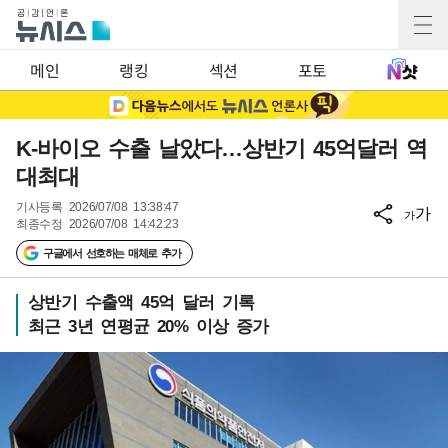
메인
랭킹
섹션
포토
K-바이오 수출 날았다…상반기 45억달러 역
대최대
기사등록
2026/07/08 13:38:47
가
가
최종수정
2026/07/08 14:42:23
구글에서 선호하는 매체로 추가
상반기 수출액 45억 달러 기록
최근 3년 연평균 20% 이상 증가