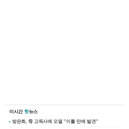
이시간
핫
뉴스
방은희, 母 고독사에 오열 "이틀 만에 발견"