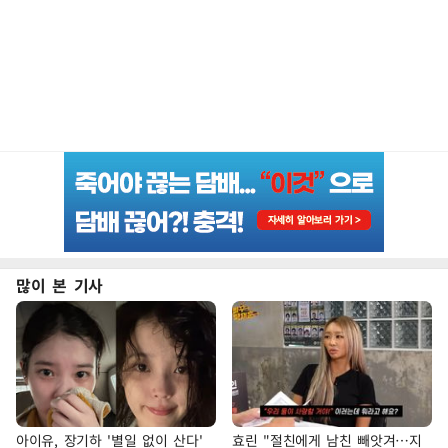
많이 본 기사
아이유, 장기하 '별일 없이 산다'
효린 "절친에게 남친 빼앗겨…지