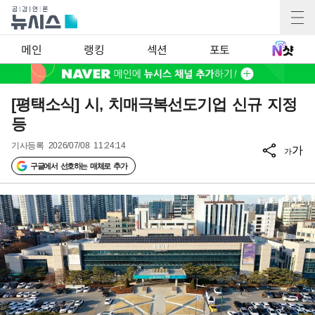
메인
랭킹
섹션
포토
[평택소식] 시, 치매극복선도기업 신규 지정
등
기사등록
2026/07/08 11:24:14
가
가
구글에서 선호하는 매체로 추가