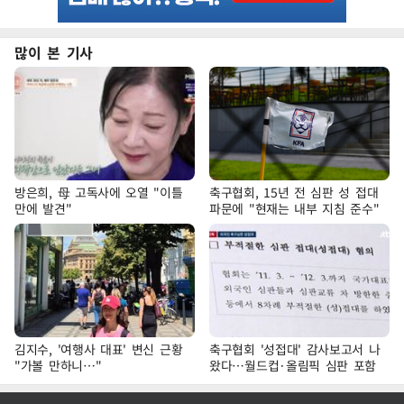
많이 본 기사
방은희, 母 고독사에 오열 "이틀
축구협회, 15년 전 심판 성 접대
만에 발견"
파문에 "현재는 내부 지침 준수"
김지수, '여행사 대표' 변신 근황
축구협회 '성접대' 감사보고서 나
"가볼 만하니…"
왔다…월드컵·올림픽 심판 포함