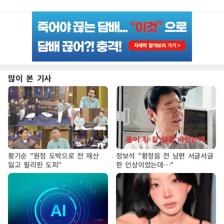
많이 본 기사
황기순 "원정 도박으로 전 재산
정보석 "황정음 전 남편 서글서글
잃고 필리핀 도피"
한 인상이었는데…"