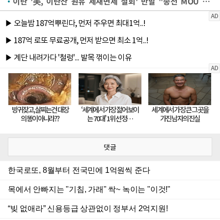
이란 '美, 이란산 원유 제재면제 철회' 반발 "종전 MOU 중대 위반"
댓글