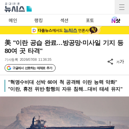
메인
랭킹
섹션
포토
美 "이란 공습 완료…방공망·미사일 기지 등
80여 곳 타격"
기사등록
2026/07/08 11:36:35
가
가
구글에서 선호하는 매체로 추가
"혁명수비대 선박 60여 척 공격해 이란 능력 약화"
"이란, 휴전 위반·항행의 자유 침해…대비 태세 유지"