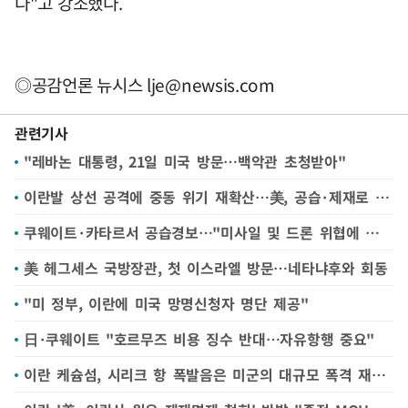
다"고 강조했다.
◎공감언론 뉴시스
lje@newsis.com
관련기사
"레바논 대통령, 21일 미국 방문…백악관 초청받아"
이란발 상선 공격에 중동 위기 재확산…美, 공습·제재로 맞대응(종합)
쿠웨이트·카타르서 공습경보…"미사일 및 드론 위협에 대응 중"
美 헤그세스 국방장관, 첫 이스라엘 방문…네타냐후와 회동
"미 정부, 이란에 미국 망명신청자 명단 제공"
日·쿠웨이트 "호르무즈 비용 징수 반대…자유항행 중요"
이란 케슘섬, 시리크 항 폭발음은 미군의 대규모 폭격 재개 탓--이란 TV