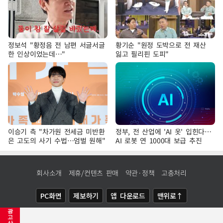
정보석 "황정음 전 남편 서글서글
황기순 "원정 도박으로 전 재산
한 인상이었는데…"
잃고 필리핀 도피"
이승기 측 "차가원 전세금 미반환
정부, 전 산업에 'AI 옷' 입힌다…
은 고도의 사기 수법…엄벌 원해"
AI 로봇 연 1000대 보급 추진
회사소개
제휴/컨텐츠 판매
약관·정책
고충처리
PC화면
제보하기
앱 다운로드
맨위로↑
광
COPYRIGHTⓒ
NEWSIS
ALL RIGHTS RESERVED.
고