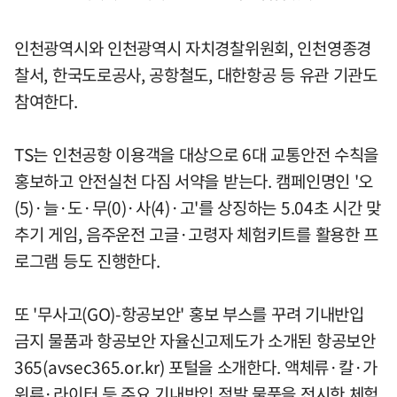
인천광역시와 인천광역시 자치경찰위원회, 인천영종경
찰서, 한국도로공사, 공항철도, 대한항공 등 유관 기관도
참여한다.
TS는 인천공항 이용객을 대상으로 6대 교통안전 수칙을
홍보하고 안전실천 다짐 서약을 받는다. 캠페인명인 '오
(5)·늘·도·무(0)·사(4)·고'를 상징하는 5.04초 시간 맞
추기 게임, 음주운전 고글·고령자 체험키트를 활용한 프
로그램 등도 진행한다.
또 '무사고(GO)-항공보안' 홍보 부스를 꾸려 기내반입
금지 물품과 항공보안 자율신고제도가 소개된 항공보안
365(avsec365.or.kr) 포털을 소개한다. 액체류·칼·가
위류·라이터 등 주요 기내반입 적발 물품을 전시한 체험