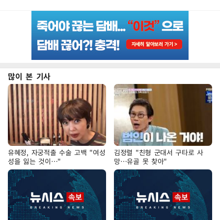
많이 본 기사
유혜정, 자궁적출 수술 고백 "여성
김정렬 "친형 군대서 구타로 사
성을 잃는 것이…"
망…유골 못 찾아"