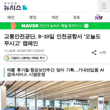
메인
랭킹
섹션
포토
교통안전공단, 8~10일 인천공항서 '오늘도
무사고' 캠페인
기사등록
2026/07/08 13:00:00
가
가
구글에서 선호하는 매체로 추가
여름 휴가철·항공보안주간 맞아 기획…기내반입품 AI
검색서비스 시범운영