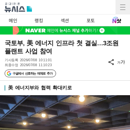
메인
랭킹
섹션
포토
국토부, 美 에너지 인프라 첫 결실…3조원
플랜트 사업 참여
기사등록
2026/07/08 10:11:01
가
가
최종수정
2026/07/08 11:10:23
구글에서 선호하는 매체로 추가
美 에너지부와 협력 확대키로