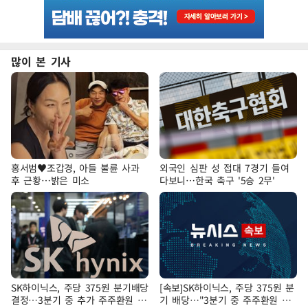
많이 본 기사
홍서범♥조갑경, 아들 불륜 사과
외국인 심판 성 접대 7경기 들여
후 근황…밝은 미소
다보니…한국 축구 '5승 2무'
SK하이닉스, 주당 375원 분기배당
[속보]SK하이닉스, 주당 375원 분
결정…3분기 중 추가 주주환원 발
기 배당…"3분기 중 주주환원 방