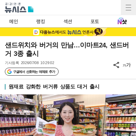
메인
랭킹
섹션
포토
샌드위치와 버거의 만남…이마트24, 샌드버
거 3종 출시
기사등록
2026/07/08 10:29:02
가
가
구글에서 선호하는 매체로 추가
원재료 강화한 버거류 상품도 대거 출시