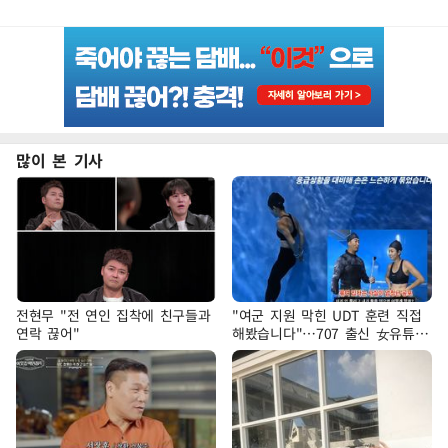
많이 본 기사
전현무 "전 연인 집착에 친구들과
"여군 지원 막힌 UDT 훈련 직접
연락 끊어"
해봤습니다"…707 출신 女유튜버
'완벽 소화'