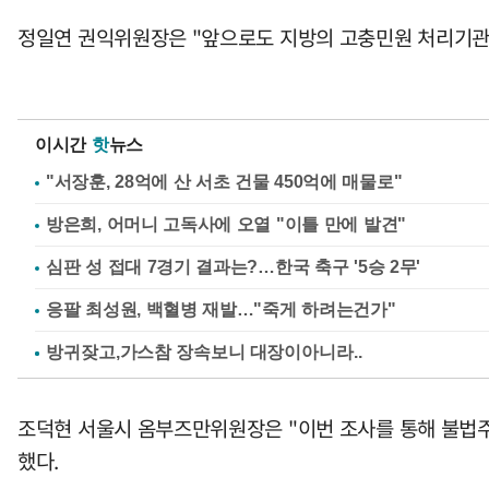
정일연 권익위원장은 "앞으로도 지방의 고충민원 처리기관
이시간
핫
뉴스
"서장훈, 28억에 산 서초 건물 450억에 매물로"
방은희, 어머니 고독사에 오열 "이틀 만에 발견"
심판 성 접대 7경기 결과는?…한국 축구 '5승 2무'
응팔 최성원, 백혈병 재발…"죽게 하려는건가"
조덕현 서울시 옴부즈만위원장은 "이번 조사를 통해 불법주
했다.