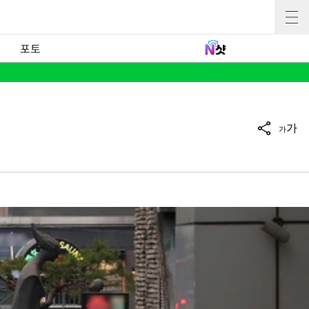
포토
가
가