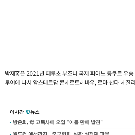
박재홍은 2021년 페루초 부조니 국제 피아노 콩쿠르 우승
투어에 나서 암스테르담 콘세르트헤바우, 로마 산타 체칠리
이시간
핫
뉴스
방은희, 母 고독사에 오열 "이틀 만에 발견"
월드컵 예선까지…축구협회, 심판 성접대 파문