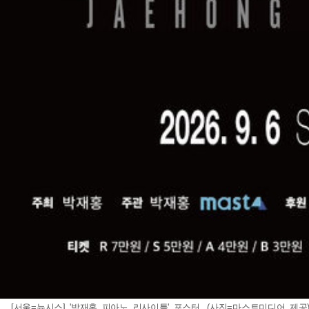
[서울=뉴시스] '박재홍 피아노 리사이틀' 포스터. (사진=마스트미디어 제공) 20