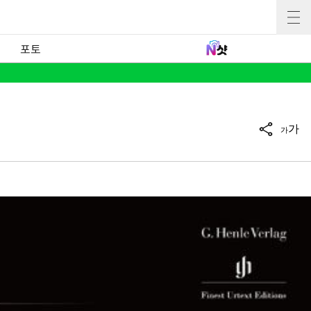
포토
가
가