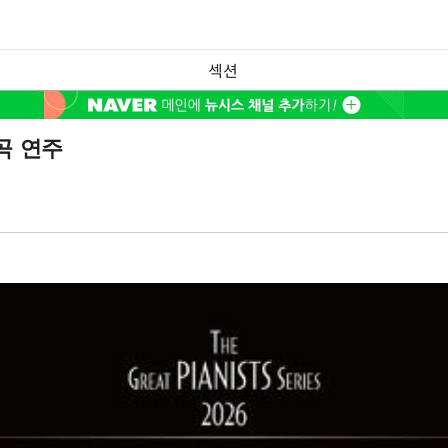
섹션
곡 연주