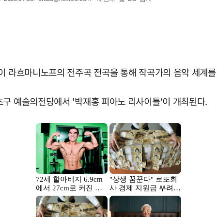
이 라흐마니노프의 전주곡 전곡을 통해 작곡가의 음악 세계를
초구 예술의전당에서 '박재홍 피아노 리사이틀'이 개최된다.