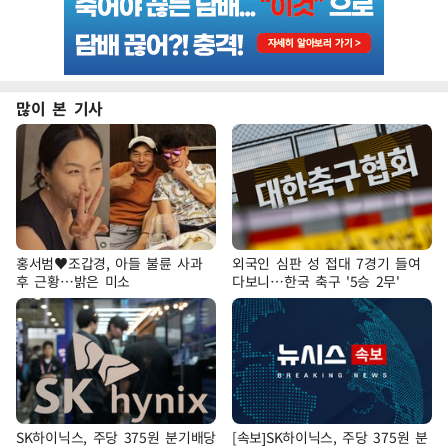
많이 본 기사
홍서범♥조갑경, 아들 불륜 사과
외국인 심판 성 접대 7경기 들여
후 근황…밝은 미소
다보니…한국 축구 '5승 2무'
SK하이닉스, 주당 375원 분기배당
[속보]SK하이닉스, 주당 375원 분