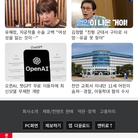
유혜정, 자궁적출 수술 고백 "여성
김정렬 "친형 군대서 구타로 사
성을 잃는 것이…"
망…유골 못 찾아"
오픈AI, 챗GPT 무료 이용자에 최
천안 교회서 지내던 11세 어린이
신모델 무제한 개방
숨져…경찰, 아동학대 혐의 수사
회사소개
제휴/컨텐츠 판매
약관·정책
고충처리
PC화면
제보하기
앱 다운로드
맨위로↑
광