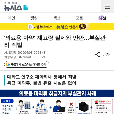
메인
랭킹
섹션
포토
'의료용 마약' 재고량 실제와 딴판…부실관
리 적발
기사등록
2026/07/08 09:33:48
가
가
최종수정
2026/07/08 10:10:24
구글에서 선호하는 매체로 추가
대학교·연구소·제약회사 등에서 적발
취급 마약류, 불법 유출 사실은 없어