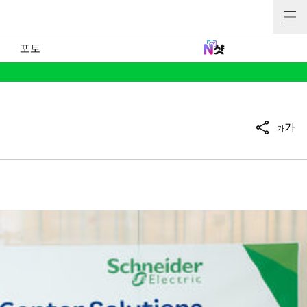
포토
가
가