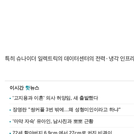
특히 슈나이더 일렉트릭의 데이터센터의 전력·냉각 인프라와
이시간
핫
뉴스
'고지용과 이혼' 의사 허양임, 새 출발했다
장영란 "쌍커풀 3번 밖에…왜 성형미인이라고 하냐"
'마약 자숙' 유아인, 남사친과 뽀뽀 근황