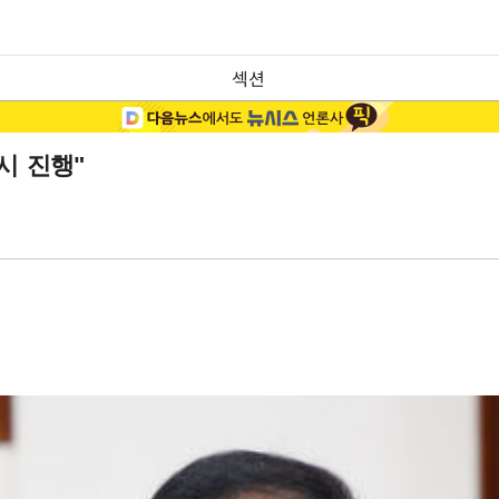
섹션
시 진행"