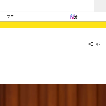
포토
가
가