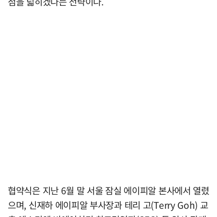
점을 넓히겠다는 전략이다.
협약식은 지난 6월 말 서울 잠실 에이피알 본사에서 열렸
으며, 신재하 에이피알 부사장과 테리 고(Terry Goh) 교