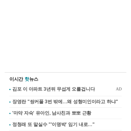
이시간
핫
뉴스
장영란 "쌍커풀 3번 밖에…왜 성형미인이라고 하냐"
'마약 자숙' 유아인, 남사친과 뽀뽀 근황
정청래 또 말실수 "'이명박' 임기 내로…"