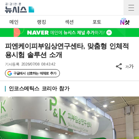
메인
랭킹
섹션
포토
피엔케이피부임상연구센타, 맞춤형 인체적
용시험 솔루션 소개
기사등록
2026/07/08 08:43:42
가
가
구글에서 선호하는 매체로 추가
인코스메틱스 코리아 참가