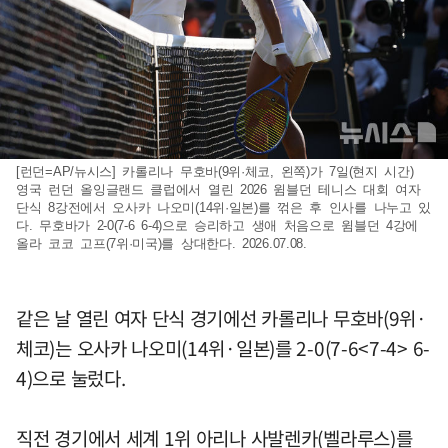
[런던=AP/뉴시스] 카롤리나 무호바(9위·체코, 왼쪽)가 7일(현지 시간)
영국 런던 올잉글랜드 클럽에서 열린 2026 윔블던 테니스 대회 여자
단식 8강전에서 오사카 나오미(14위·일본)를 꺾은 후 인사를 나누고 있
다. 무호바가 2-0(7-6 6-4)으로 승리하고 생애 처음으로 윔블던 4강에
올라 코코 고프(7위·미국)를 상대한다. 2026.07.08.
같은 날 열린 여자 단식 경기에선 카롤리나 무호바(9위·
체코)는 오사카 나오미(14위·일본)를 2-0(7-6<7-4> 6-
4)으로 눌렀다.
직전 경기에서 세계 1위 아리나 사발렌카(벨라루스)를