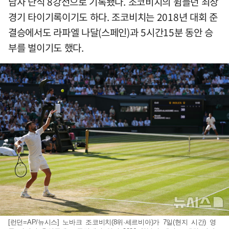
남자 단식 8강전으로 기록됐다. 조코비치의 윔블던 최장
경기 타이기록이기도 하다. 조코비치는 2018년 대회 준
결승에서도 라파엘 나달(스페인)과 5시간15분 동안 승
부를 벌이기도 했다.
[런던=AP/뉴시스] 노바크 조코비치(8위·세르비아)가 7일(현지 시간) 영