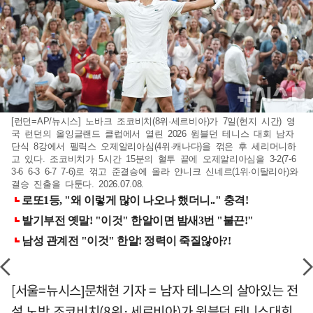
[런던=AP/뉴시스] 노바크 조코비치(8위·세르비아)가 7일(현지 시간) 영
국 런던의 올잉글랜드 클럽에서 열린 2026 윔블던 테니스 대회 남자
단식 8강에서 펠릭스 오제알리아심(4위·캐나다)을 꺾은 후 세리머니하
고 있다. 조코비치가 5시간 15분의 혈투 끝에 오제알리아심을 3-2(7-6
3-6 6-3 6-7 7-6)로 꺾고 준결승에 올라 얀니크 신네르(1위·이탈리아)와
결승 진출을 다툰다. 2026.07.08.
[서울=뉴시스]문채현 기자 = 남자 테니스의 살아있는 전
설 노박 조코비치(8위·세르비아)가 윔블던 테니스대회