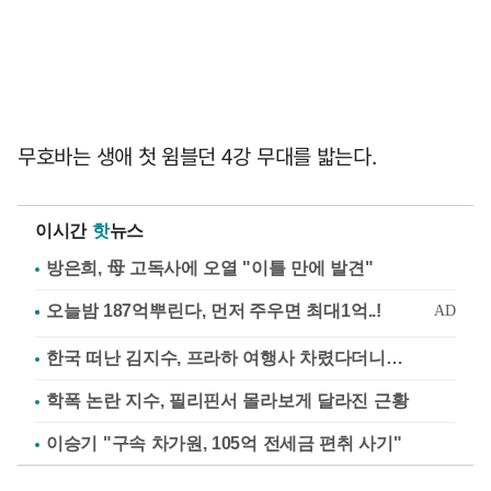
무호바는 생애 첫 윔블던 4강 무대를 밟는다.
이시간
핫
뉴스
방은희, 母 고독사에 오열 "이틀 만에 발견"
한국 떠난 김지수, 프라하 여행사 차렸다더니…
학폭 논란 지수, 필리핀서 몰라보게 달라진 근황
이승기 "구속 차가원, 105억 전세금 편취 사기"