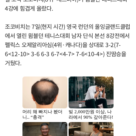
4강에 힘겹게 올랐다.
조코비치는 7일(현지 시간) 영국 런던의 올잉글랜드클럽
에서 열린 윔블던 테니스대회 남자 단식 본선 8강전에서
펠릭스 오제알리아심(4위·캐나다)을 상대로 3-2(7-
6<12-10> 3-6 6-3 6-7<4-7> 7-6<10-4>) 진땀승을
거뒀다.