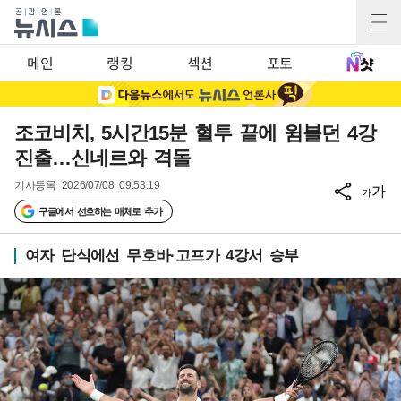
메인
랭킹
섹션
포토
조코비치, 5시간15분 혈투 끝에 윔블던 4강
진출…신네르와 격돌
기사등록
2026/07/08 09:53:19
가
가
구글에서 선호하는 매체로 추가
여자 단식에선 무호바·고프가 4강서 승부