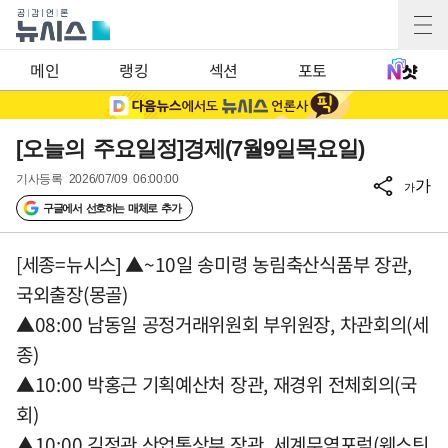
메인
랭킹
섹션
포토
[오늘의 주요일정]경제(7월9일목요일)
기사등록
2026/07/09 06:00:00
가
가
구글에서 선호하는 매체로 추가
[세종=뉴시스] ▲~10일 송미령 농림축산식품부 장관,
국외출장(몽골)
▲08:00 남동일 공정거래위원회 부위원장, 차관회의(세
종)
▲10:00 박홍근 기획예산처 장관, 재경위 전체회의(국
회)
▲10:00 김정관 산업통상부 장관, 세계무역포럼(웨스틴