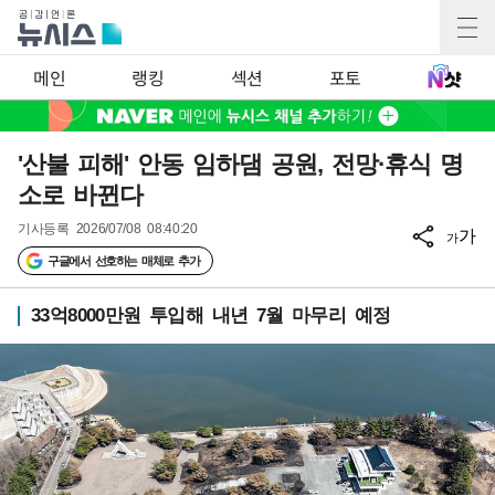
메인
랭킹
섹션
포토
'산불 피해' 안동 임하댐 공원, 전망·휴식 명
소로 바뀐다
기사등록
2026/07/08 08:40:20
가
가
구글에서 선호하는 매체로 추가
33억8000만원 투입해 내년 7월 마무리 예정