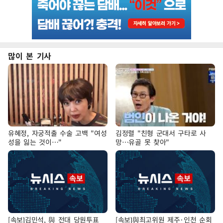
많이 본 기사
유혜정, 자궁적출 수술 고백 "여성
김정렬 "친형 군대서 구타로 사
성을 잃는 것이…"
망…유골 못 찾아"
[속보]김민석, 與 전대 당원투표
[속보]與최고위원 제주·인천 순회