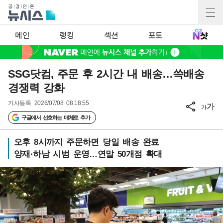
메인
랭킹
섹션
포토
SSG닷컴, 주문 후 2시간 내 배송…쓱배송
경쟁력 강화
기사등록
2026/07/08 08:18:55
가
가
구글에서 선호하는 매체로 추가
오후 8시까지 주문하면 당일 배송 완료
양재·하남 시범 운영…연말 50개점 확대