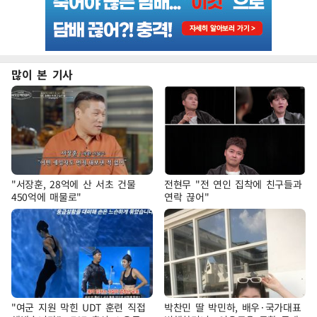
많이 본 기사
"서장훈, 28억에 산 서초 건물
전현무 "전 연인 집착에 친구들과
450억에 매물로"
연락 끊어"
"여군 지원 막힌 UDT 훈련 직접
박찬민 딸 박민하, 배우·국가대표