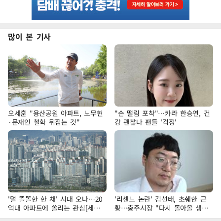
많이 본 기사
오세훈 "용산공원 아파트, 노무현
"손 떨림 포착"…카라 한승연, 건
·문재인 철학 뒤집는 것"
강 괜찮나 팬들 '걱정'
'덜 똘똘한 한 채' 시대 오나…20
'리센느 논란' 김선태, 초췌한 근
억대 아파트에 쏠리는 관심[세제
황…충주시장 "다시 돌아올 생
개편, 그 이후②]
각?"