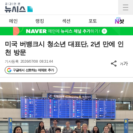
메인
랭킹
섹션
포토
미국 버뱅크시 청소년 대표단, 2년 만에 인
천 방문
기사등록
2026/07/08 08:31:44
가
가
구글에서 선호하는 매체로 추가