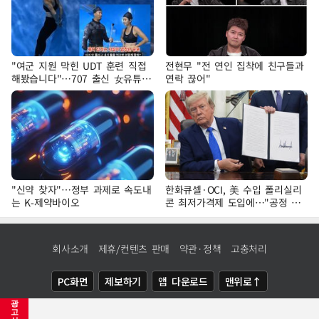
"여군 지원 막힌 UDT 훈련 직접
전현무 "전 연인 집착에 친구들과
해봤습니다"…707 출신 女유튜버
연락 끊어"
'완벽 소화'
"신약 찾자"…정부 과제로 속도내
한화큐셀·OCI, 美 수입 폴리실리
는 K-제약바이오
콘 최저가격제 도입에…"공정 경
쟁·수익성 개선 환영"
회사소개
제휴/컨텐츠 판매
약관·정책
고충처리
PC화면
제보하기
앱 다운로드
맨위로↑
광
COPYRIGHTⓒ
NEWSIS
ALL RIGHTS RESERVED.
고