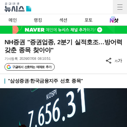
메인
랭킹
섹션
포토
NH증권 "증권업종, 2분기 실적호조…방어력
갖춘 종목 찾아야"
기사등록
2026/07/08 08:10:51
가
가
구글에서 선호하는 매체로 추가
"삼성증권·한국금융지주 선호 종목"