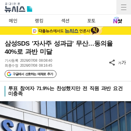
메인
랭킹
섹션
포토
삼성SDS '자사주 성과급' 무산…동의율
40%로 과반 미달
기사등록
2026/07/08 08:08:40
가
가
최종수정
2026/07/08 08:16:45
구글에서 선호하는 매체로 추가
투표 참여자 71.9%는 찬성했지만 전 직원 과반 요건
미충족