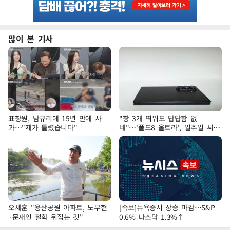
많이 본 기사
표창원, 남규리에 15년 만에 사
"창 3개 띄워도 답답함 없
과…"제가 틀렸습니다"
네"…'폴드8 울트라', 일주일 써보
니
오세훈 "용산공원 아파트, 노무현
[속보]뉴욕증시 상승 마감…S&P
·문재인 철학 뒤집는 것"
0.6% 나스닥 1.3%↑