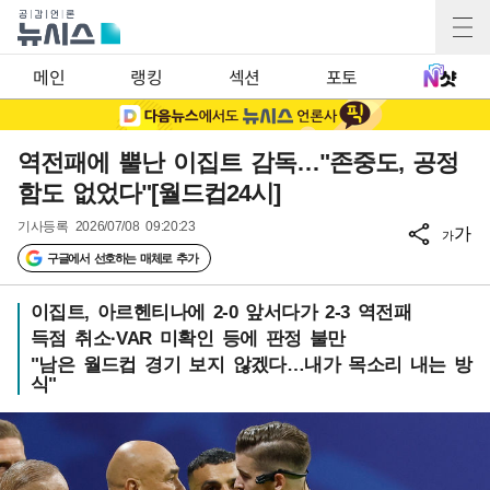
메인
랭킹
섹션
포토
역전패에 뿔난 이집트 감독…"존중도, 공정
함도 없었다"[월드컵24시]
기사등록
2026/07/08 09:20:23
가
가
구글에서 선호하는 매체로 추가
이집트, 아르헨티나에 2-0 앞서다가 2-3 역전패
득점 취소·VAR 미확인 등에 판정 불만
"남은 월드컵 경기 보지 않겠다…내가 목소리 내는 방
식"