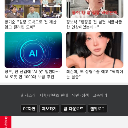
황기순 "원정 도박으로 전 재산
정보석 "황정음 전 남편 서글서글
잃고 필리핀 도피"
한 인상이었는데…"
정부, 전 산업에 'AI 옷' 입힌다…
최준희, 또 성형수술 예고 "짝짝이
AI 로봇 연 1000대 보급 추진
눈 탈출"
회사소개
제휴/컨텐츠 판매
약관·정책
고충처리
PC화면
제보하기
앱 다운로드
맨위로↑
광
COPYRIGHTⓒ
NEWSIS
ALL RIGHTS RESERVED.
고
삭