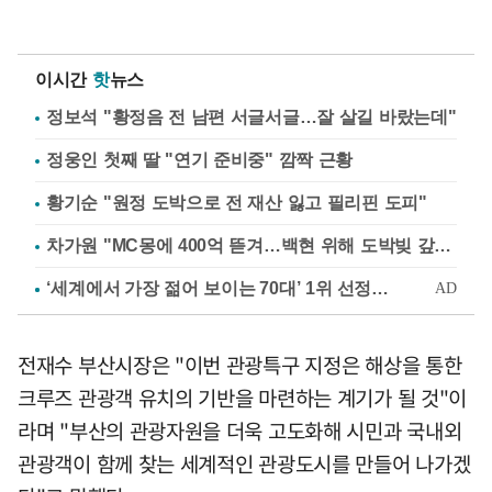
이시간
핫
뉴스
정보석 "황정음 전 남편 서글서글…잘 살길 바랐는데"
정웅인 첫째 딸 "연기 준비중" 깜짝 근황
황기순 "원정 도박으로 전 재산 잃고 필리핀 도피"
차가원 "MC몽에 400억 뜯겨…백현 위해 도박빚 갚아줘"
전재수 부산시장은 "이번 관광특구 지정은 해상을 통한
크루즈 관광객 유치의 기반을 마련하는 계기가 될 것"이
라며 "부산의 관광자원을 더욱 고도화해 시민과 국내외
관광객이 함께 찾는 세계적인 관광도시를 만들어 나가겠