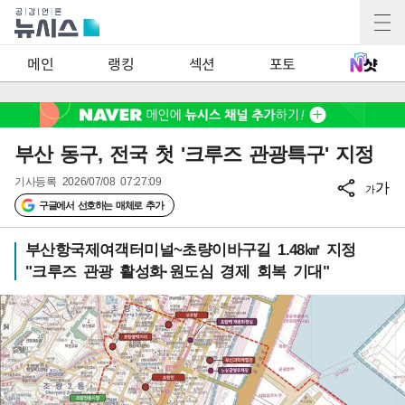
2
메인
랭킹
섹션
포토
부산 동구, 전국 첫 '크루즈 관광특구' 지정
기사등록
2026/07/08 07:27:09
가
가
구글에서 선호하는 매체로 추가
부산항국제여객터미널~초량이바구길 1.48㎢ 지정
"크루즈 관광 활성화·원도심 경제 회복 기대"