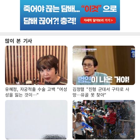
많이 본 기사
유혜정, 자궁적출 수술 고백 "여성
김정렬 "친형 군대서 구타로 사
성을 잃는 것이…"
망…유골 못 찾아"