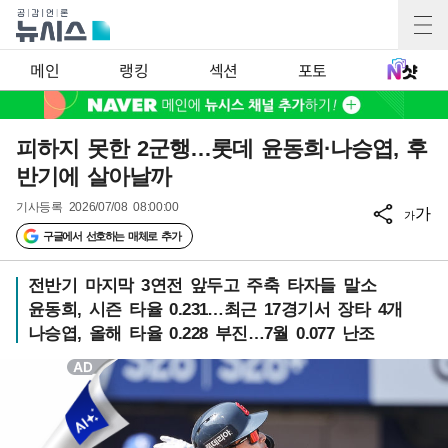
메인
랭킹
섹션
포토
피하지 못한 2군행…롯데 윤동희·나승엽, 후
반기에 살아날까
기사등록
2026/07/08 08:00:00
가
가
구글에서 선호하는 매체로 추가
전반기 마지막 3연전 앞두고 주축 타자들 말소
윤동희, 시즌 타율 0.231…최근 17경기서 장타 4개
나승엽, 올해 타율 0.228 부진…7월 0.077 난조