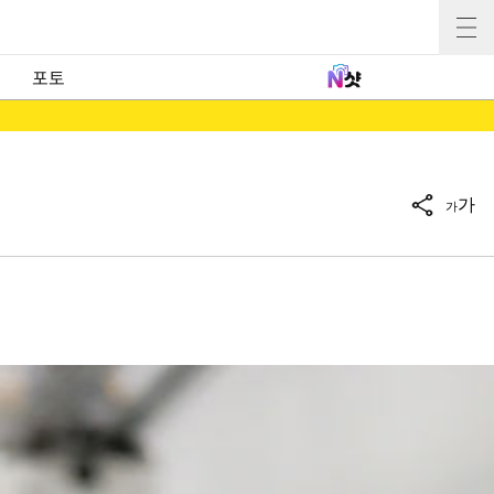
포토
가
가