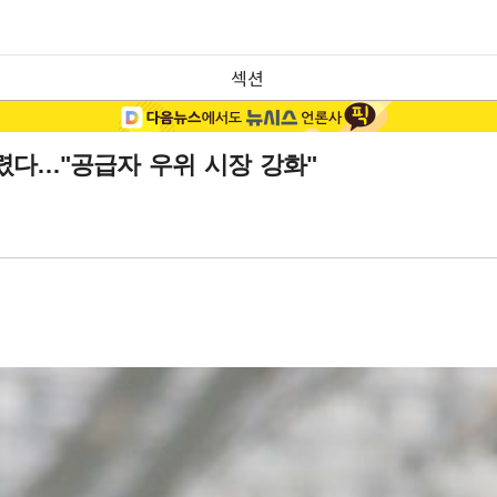
섹션
열렸다…"공급자 우위 시장 강화"