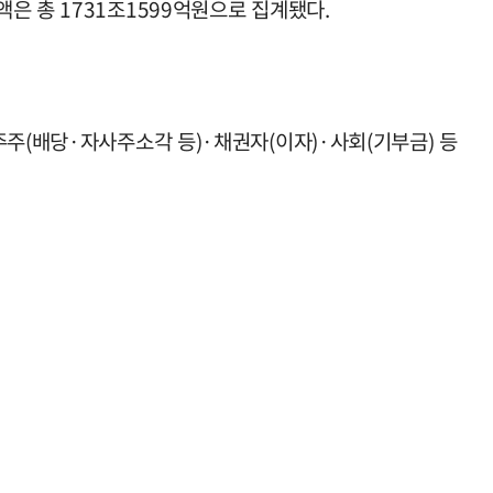
은 총 1731조1599억원으로 집계됐다.
주주(배당·자사주소각 등)·채권자(이자)·사회(기부금) 등