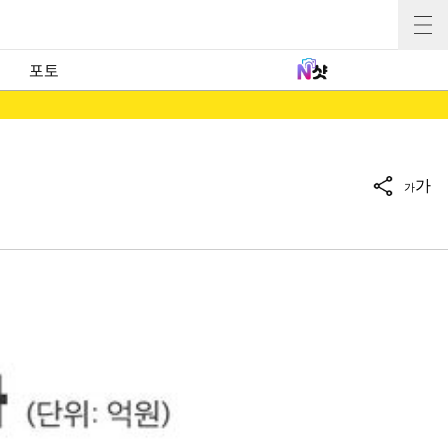
포토
가
가