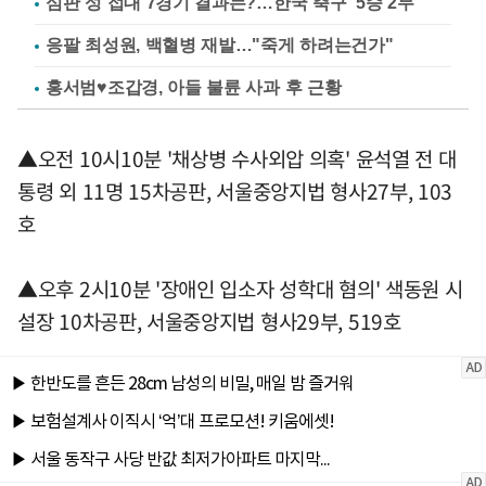
심판 성 접대 7경기 결과는?…한국 축구 '5승 2무'
응팔 최성원, 백혈병 재발…"죽게 하려는건가"
홍서범♥조갑경, 아들 불륜 사과 후 근황
▲오전 10시10분 '채상병 수사외압 의혹' 윤석열 전 대
통령 외 11명 15차공판, 서울중앙지법 형사27부, 103
호
▲오후 2시10분 '장애인 입소자 성학대 혐의' 색동원 시
설장 10차공판, 서울중앙지법 형사29부, 519호