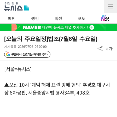
메인
랭킹
섹션
포토
[오늘의 주요일정]법조(7월8일 수요일)
기사등록
2026/07/08 06:00:00
가
가
구글에서 선호하는 매체로 추가
[서울=뉴시스]
▲오전 10시 ‘계엄 해제 표결 방해 혐의’ 추경호 대구시
장 6차공판, 서울중앙지법 형사34부, 408호