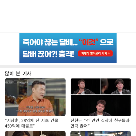
많이 본 기사
"서장훈, 28억에 산 서초 건물
전현무 "전 연인 집착에 친구들과
450억에 매물로"
연락 끊어"