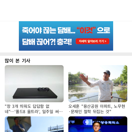
많이 본 기사
"창 3개 띄워도 답답함 없
오세훈 "용산공원 아파트, 노무현
네"…'폴드8 울트라', 일주일 써보
·문재인 철학 뒤집는 것"
니