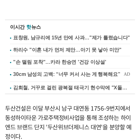
이시간
핫
뉴스
표창원, 남규리에 15년 만에 사과…"제가 틀렸습니다"
하리수 "이혼 내가 먼저 제안…아기 못 낳아 미안"
"손 떨림 포착"…카라 한승연 '건강 이상설'
김희철, 거꾸로 걸린 광복절 태극기 현수막에 "X돌았네"
두산건설은 이달 부산시 남구 대연동 1756-9번지에서
동성하이타운 가로주택정비사업을 통해 조성하는 하이
엔드 브랜드 단지 '두산위브더제니스 대연'을 분양할 예
정이다.