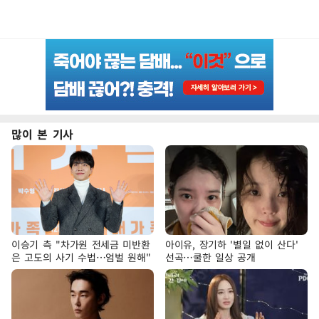
많이 본 기사
이승기 측 "차가원 전세금 미반환
아이유, 장기하 '별일 없이 산다'
은 고도의 사기 수법…엄벌 원해"
선곡…쿨한 일상 공개