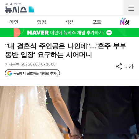
메인
랭킹
섹션
포토
"내 결혼식 주인공은 나인데"…'혼주 부부
동반 입장' 요구하는 시어머니
기사등록
2026/07/08 07:18:00
가
가
구글에서 선호하는 매체로 추가