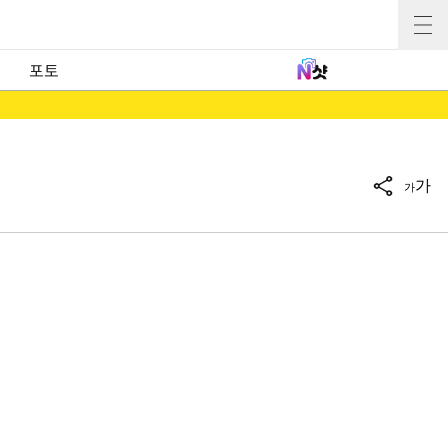
포토
가
가