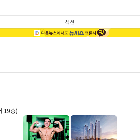
섹션
 19층)