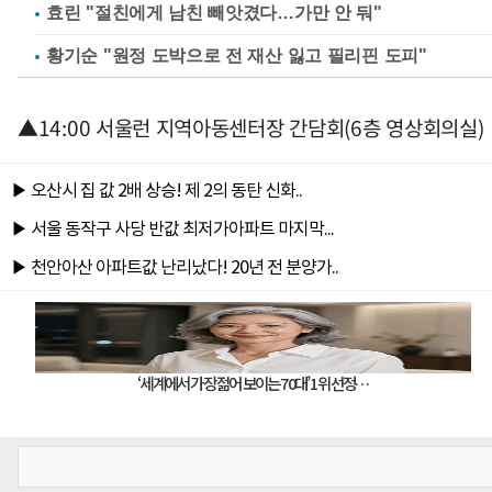
효린 "절친에게 남친 빼앗겼다…가만 안 둬"
황기순 "원정 도박으로 전 재산 잃고 필리핀 도피"
▲14:00 서울런 지역아동센터장 간담회(6층 영상회의실)