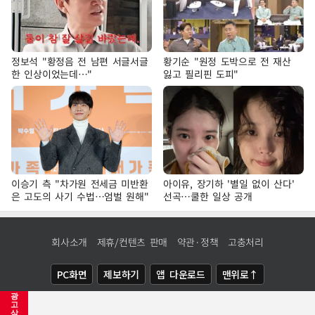
정보석 "황정음 전 남편 서글서글
황기순 "원정 도박으로 전 재산
한 인상이었는데…"
잃고 필리핀 도피"
이승기 측 "차가원 전세금 미반환
아이유, 장기하 '별일 없이 산다'
은 고도의 사기 수법…엄벌 원해"
선곡…쿨한 일상 공개
회사소개
제휴/컨텐츠 판매
약관·정책
고충처리
PC화면
제보하기
앱 다운로드
맨위로↑
광
COPYRIGHTⓒ
NEWSIS
ALL RIGHTS RESERVED.
고
삭