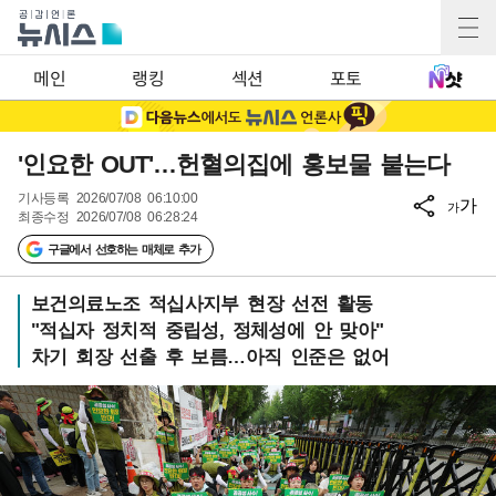
메인
랭킹
섹션
포토
'인요한 OUT'…헌혈의집에 홍보물 붙는다
기사등록
2026/07/08 06:10:00
가
가
최종수정
2026/07/08 06:28:24
구글에서 선호하는 매체로 추가
보건의료노조 적십사지부 현장 선전 활동
"적십자 정치적 중립성, 정체성에 안 맞아"
차기 회장 선출 후 보름…아직 인준은 없어