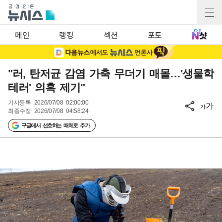
메인
랭킹
섹션
포토
"러, 탄저균 감염 가축 무더기 매몰…'생물학
테러' 의혹 제기"
기사등록
2026/07/08 02:00:00
가
가
최종수정
2026/07/08 04:58:24
구글에서 선호하는 매체로 추가