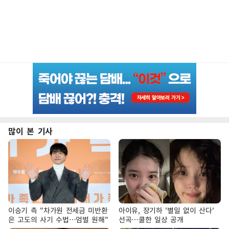
많이 본 기사
이승기 측 "차가원 전세금 미반환
아이유, 장기하 '별일 없이 산다'
은 고도의 사기 수법…엄벌 원해"
선곡…쿨한 일상 공개