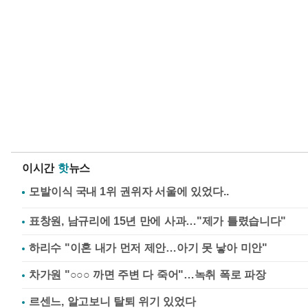
이시간
핫
뉴스
표창원, 남규리에 15년 만에 사과…"제가 틀렸습니다"
하리수 "이혼 내가 먼저 제안…아기 못 낳아 미안"
차가원 "○○○ 까면 주변 다 죽어"…녹취 폭로 파장
르센느, 알고보니 탈퇴 위기 있었다