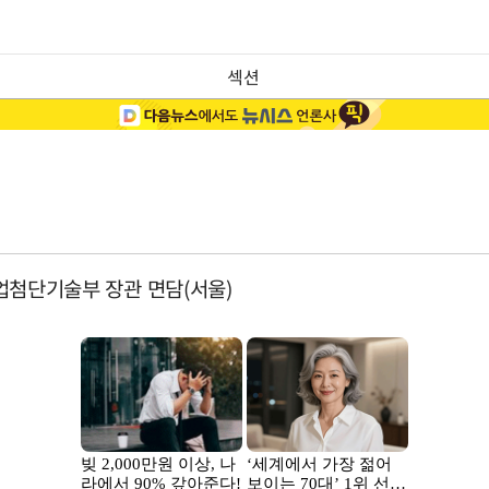
섹션
산업첨단기술부 장관 면담(서울)