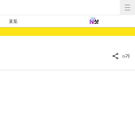
포토
가
가