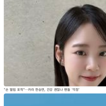
"손 떨림 포착"…카라 한승연, 건강 괜찮나 팬들 '걱정'