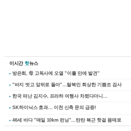
이시간
핫
뉴스
방은희, 母 고독사에 오열 "이틀 만에 발견"
"바지 벗고 앞뒤로 돌아"…탈북민 회상한 기쁨조 검사
한국 떠난 김지수, 프라하 여행사 차렸다더니…
46세 바다 "매일 10km 런닝"…탄탄 복근 핫걸 몸매로