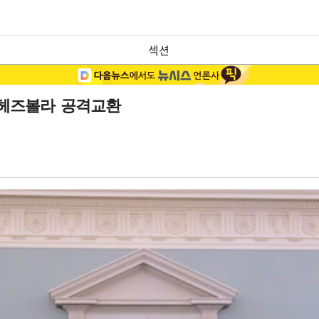
섹션
-헤즈볼라 공격교환