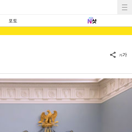
포토
가
가