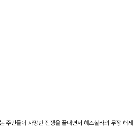
레바논 주민들이 사망한 전쟁을 끝내면서 헤즈볼라의 무장 해제