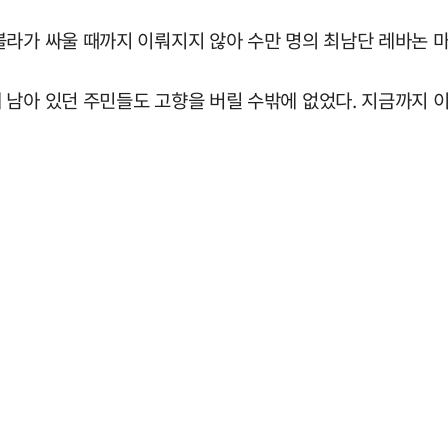
볼라가 싸울 때까지 이뤄지지 않아 수만 명의 최남단 레바논 
 남아 있던 주민들도 고향을 버릴 수밖에 없었다. 지금까지 