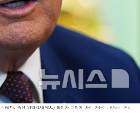
나왔다. 종전 양해각서(MOU) 협의가 교착에 빠진 가운데, 양국간 저강