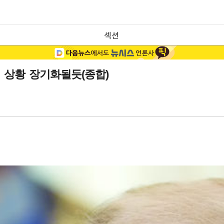
섹션
현 상황 장기화될듯(종합)