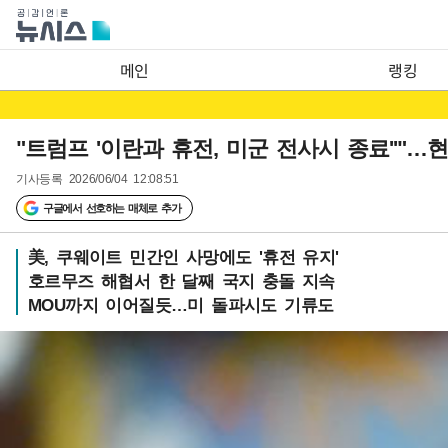
메인
랭킹
"트럼프 '이란과 휴전, 미군 전사시 종료''"…
기사등록
2026/06/04 12:08:51
구글에서 선호하는 매체로 추가
美, 쿠웨이트 민간인 사망에도 '휴전 유지'
호르무즈 해협서 한 달째 국지 충돌 지속
MOU까지 이어질듯…미 돌파시도 기류도