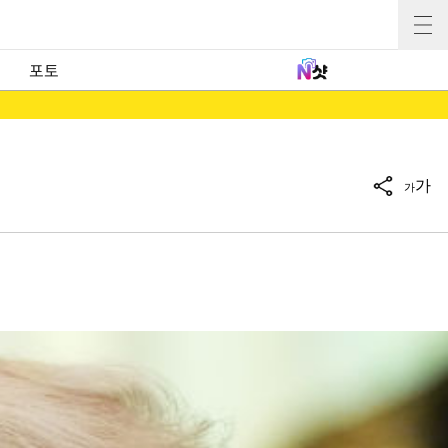
포토
가
가