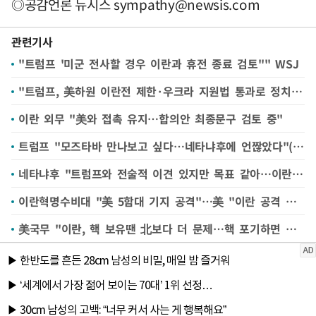
◎공감언론 뉴시스
sympathy@newsis.com
관련기사
"트럼프 '미군 전사할 경우 이란과 휴전 종료 검토''" WSJ
"트럼프, 美하원 이란전 제한·우크라 지원법 통과로 정치적 타격"(종합)
이란 외무 "美와 접촉 유지…합의안 최종문구 검토 중"
트럼프 "모즈타바 만나보고 싶다…네타냐후에 언짢았다"(종합)
네타냐후 "트럼프와 전술적 이견 있지만 목표 같아…이란 핵 저지"
이란혁명수비대 "美 5함대 기지 공격"…美 "이란 공격 실패" 반박
美국무 "이란, 핵 보유땐 北보다 더 문제…핵 포기하면 제재완화"(종합)