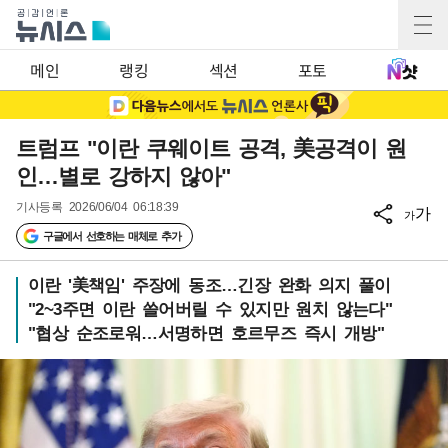
메인
랭킹
섹션
포토
트럼프 "이란 쿠웨이트 공격, 美공격이 원
인…별로 강하지 않아"
기사등록
2026/06/04 06:18:39
가
가
구글에서 선호하는 매체로 추가
이란 '美책임' 주장에 동조…긴장 완화 의지 풀이
"2~3주면 이란 쓸어버릴 수 있지만 원치 않는다"
"협상 순조로워…서명하면 호르무즈 즉시 개방"