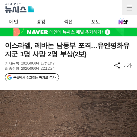
메인
랭킹
섹션
포토
이스라엘, 레바논 남동부 포격…유엔평화유
지군 1명 사망 2명 부상(2보)
기사등록
2026/06/04 17:41:47
가
가
최종수정
2026/06/04 22:12:24
구글에서 선호하는 매체로 추가