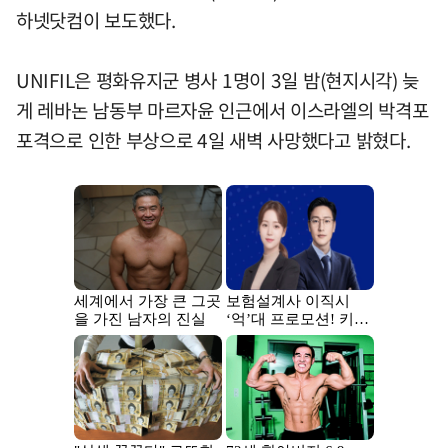
하넷닷컴이 보도했다.
UNIFIL은 평화유지군 병사 1명이 3일 밤(현지시각) 늦
게 레바논 남동부 마르자윤 인근에서 이스라엘의 박격포
포격으로 인한 부상으로 4일 새벽 사망했다고 밝혔다.