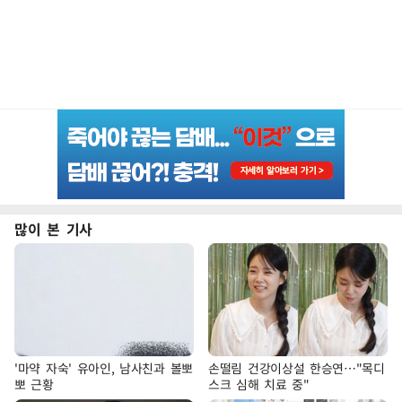
많이 본 기사
'마약 자숙' 유아인, 남사친과 볼뽀
손떨림 건강이상설 한승연…"목디
뽀 근황
스크 심해 치료 중"