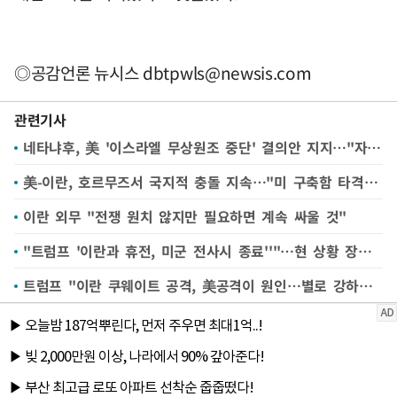
◎공감언론 뉴시스
dbtpwls@newsis.com
관련기사
네타냐후, 美 '이스라엘 무상원조 중단' 결의안 지지…"자립할것"
美-이란, 호르무즈서 국지적 충돌 지속…"미 구축함 타격" 진위공방
이란 외무 "전쟁 원치 않지만 필요하면 계속 싸울 것"
"트럼프 '이란과 휴전, 미군 전사시 종료''"…현 상황 장기화될듯(종합)
트럼프 "이란 쿠웨이트 공격, 美공격이 원인…별로 강하지 않아"