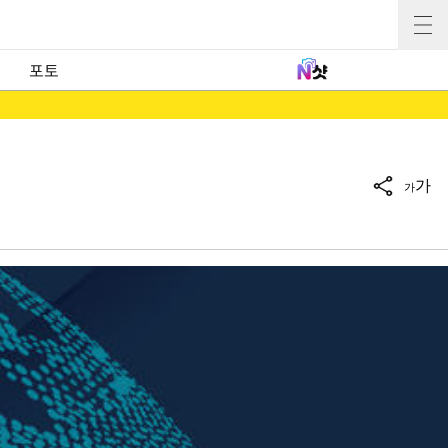
포토
가
가