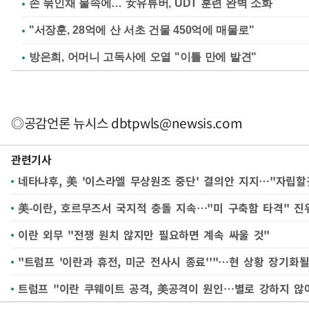
손 묶인채 물속에… 女유튜버, UDT 훈련 완벽 소화
"서장훈, 28억에 산 서초 건물 450억에 매물로"
방은희, 어머니 고독사에 오열 "이틀 만에 발견"
◎공감언론 뉴시스
dbtpwls@newsis.com
관련기사
네타냐후, 美 '이스라엘 무상원조 중단' 결의안 지지…"자립할
美-이란, 호르무즈서 국지적 충돌 지속…"미 구축함 타격" 진
이란 외무 "전쟁 원치 않지만 필요하면 계속 싸울 것"
"트럼프 '이란과 휴전, 미군 전사시 종료''"…현 상황 장기화될
트럼프 "이란 쿠웨이트 공격, 美공격이 원인…별로 강하지 않